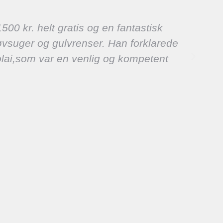
500 kr. helt gratis og en fantastisk
V
tøvsuger og gulvrenser. Han forklarede
s
colai,som var en venlig og kompetent