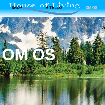
SHOP
RITELLO
OM OS
OM OS