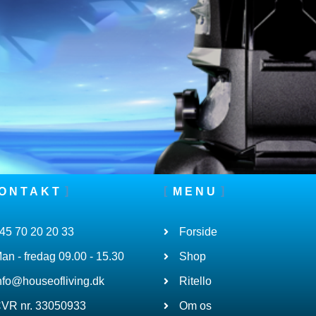
ONTAKT
MENU
45 70 20 20 33
Forside
an - fredag 09.00 - 15.30
Shop
nfo@houseofliving.dk
Ritello
VR nr. 33050933
Om os