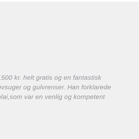
500 kr. helt gratis og en fantastisk
V
tøvsuger og gulvrenser. Han forklarede
s
colai,som var en venlig og kompetent