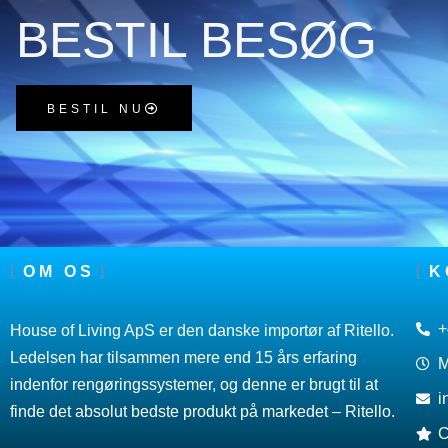
BESTIL BESØG
BESTIL NU
OM OS
K
+
House of Living ApS er den danske importør af Ritello.
Ledelsen har tilsammen mere end 15 års erfaring
M
indenfor rengøringssystemer, og denne er brugt til at
i
finde det absolut bedste produkt på markedet – Ritello.
C