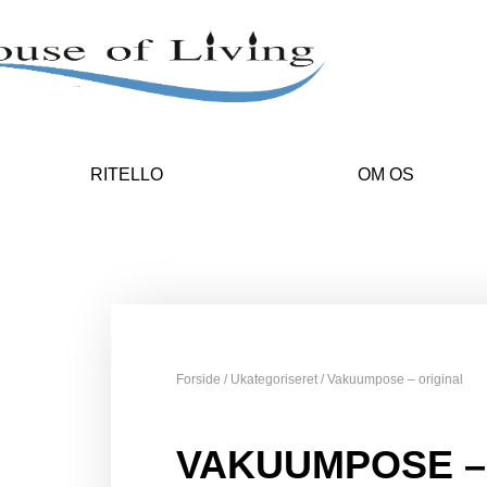
RITELLO
OM OS
Forside
/
Ukategoriseret
/ Vakuumpose – original
VAKUUMPOSE –