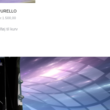
PURELLO
r.
1.500,00
lføj til kurv