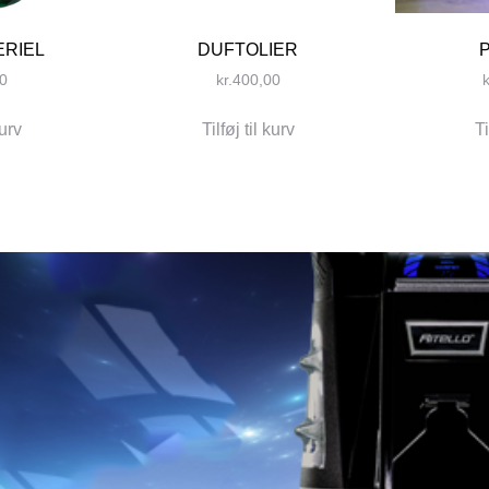
ERIEL
DUFTOLIER
0
kr.
400,00
k
kurv
Tilføj til kurv
Ti